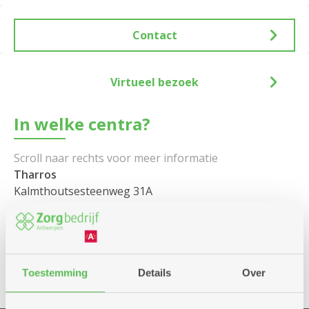
Contact
Virtueel bezoek
In welke centra?
Tharros
Kalmthoutsesteenweg 31A
2950 Kapellen
tel: 03 431 44 48
Mail ons
Toestemming
Details
Over