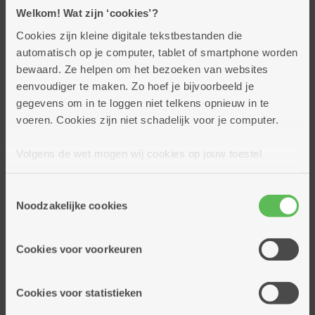
Welkom! Wat zijn ‘cookies’?
Cookies zijn kleine digitale tekstbestanden die
Onze centra
automatisch op je computer, tablet of smartphone worden
Ankertje
bewaard. Ze helpen om het bezoeken van websites
Dennenhuis
eenvoudiger te maken. Zo hoef je bijvoorbeeld je
gegevens om in te loggen niet telkens opnieuw in te
Good Engels
voeren. Cookies zijn niet schadelijk voor je computer.
Ukkepuk
De Link
Volgens de wet mogen wij cookies op jouw toestel
Kleine wooneenheden
opslaan als ze strikt noodzakelijk zijn voor het gebruik
De Wending
van de site, dat kan je niet weigeren. Voor andere soorten
Toestemmingsselectie
cookies hebben we jouw toestemming nodig. Sommige
Noodzakelijke cookies
Pennsylvania foundation
cookies worden geplaatst door derde partijen die een
De Rotonde
dienst aanbieden op onze pagina's. We delen zo
De Zijsprong
Cookies voor voorkeuren
informatie over jouw (geanonimiseerd) gebruik van onze
De Monding
site voor social media, advertenties en analyse. Deze
De Volte
partners kunnen deze gegevens combineren met andere
Cookies voor statistieken
informatie die je aan hen verstrekte.
Huis Sofia