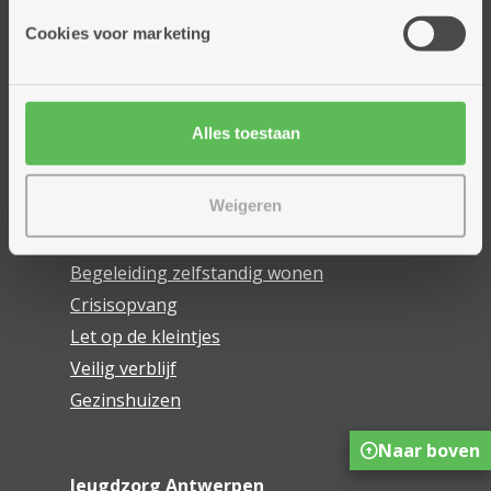
Huis Archimedes
Cookies voor marketing
Tharros
Alles toestaan
Ons hulpaanbod
Begeleiding aan huis
Weigeren
Dagopvang
Dag- en nachtverblijf
Begeleiding zelfstandig wonen
Crisisopvang
Let op de kleintjes
Veilig verblijf
Gezinshuizen
Naar boven
Jeugdzorg Antwerpen