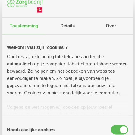
Bij
Good Engels
kan je terecht voor:
Toestemming
Details
Over
Gezinsbegeleiding aan huis:
We komen thuis bij je langs en geven praktisch advies
over verzorging en opvoeding.
Welkom! Wat zijn ‘cookies’?
Amberbegeleiding:
Cookies zijn kleine digitale tekstbestanden die
Ben je zwanger of heb je pas een baby, dan helpen we
automatisch op je computer, tablet of smartphone worden
je op weg met praktisch advies over de verzorging, de
bewaard. Ze helpen om het bezoeken van websites
ontwikkeling, ...
eenvoudiger te maken. Zo hoef je bijvoorbeeld je
gegevens om in te loggen niet telkens opnieuw in te
Dag- en nachtverblijf:
voeren. Cookies zijn niet schadelijk voor je computer.
Je kind verblijft tijdelijk bij ons en samen met jou
pakken we de moeilijkheden aan.
Volgens de wet mogen wij cookies op jouw toestel
opslaan als ze strikt noodzakelijk zijn voor het gebruik
van de site, dat kan je niet weigeren. Voor andere soorten
Toestemmingsselectie
cookies hebben we jouw toestemming nodig. Sommige
Noodzakelijke cookies