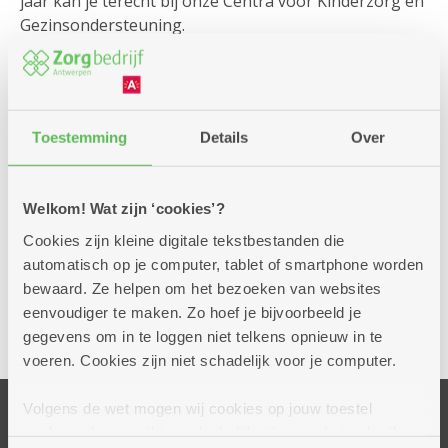
jaar kan je terecht bij onze Centra voor Kinderzorg en
Gezinsondersteuning.
Je kind verblijft dan in een van onze leefgroepen.
In CKG Dennenhuis bieden we een specifieke crisisunit
aan voor 5 verzekerde opvangplaatsen.
Toestemming
Details
Over
Voor jongeren tussen 12 en 18 jaar is er ook
crisisopvang in ons Centrum voor Bijzondere
Welkom! Wat zijn ‘cookies’?
Jeugdzorg De Wending.
Cookies zijn kleine digitale tekstbestanden die
De crisisopvang binnen Bijzondere Jeugdzorg
automatisch op je computer, tablet of smartphone worden
verloopt steeds via het Crisisteam -18 jaar.
bewaard. Ze helpen om het bezoeken van websites
eenvoudiger te maken. Zo hoef je bijvoorbeeld je
gegevens om in te loggen niet telkens opnieuw in te
voeren. Cookies zijn niet schadelijk voor je computer.
Volgens de wet mogen wij cookies op jouw toestel
opslaan als ze strikt noodzakelijk zijn voor het gebruik
Onze centra