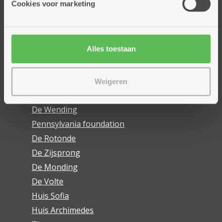
Cookies voor marketing
Onze centra
Ankertje
Dennenhuis
Alles toestaan
Good Engels
Ukkepuk
De Link
Weigeren
Kleine wooneenheden
De Wending
Pennsylvania foundation
De Rotonde
De Zijsprong
De Monding
De Volte
Huis Sofia
Huis Archimedes