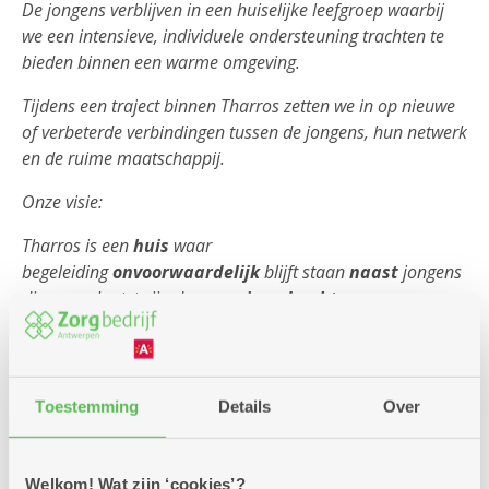
De jongens verblijven in een huiselijke leefgroep waarbij
we een intensieve, individuele ondersteuning trachten te
bieden binnen een warme omgeving.
Tijdens een traject binnen Tharros zetten we in op nieuwe
of verbeterde verbindingen tussen de jongens, hun netwerk
en de ruime maatschappij.
Onze visie:
Tharros is een
huis
waar
begeleiding
onvoorwaardelijk
blijft staan
naast
jongens
die er geplaatst zijn door een
jeugdrechter
. ​
​We doorbreken negatieve vicieuze cirkels door jongens en
hun netwerk
vaardigheden
te leren die nodig zijn om in
de samenleving te
functioneren
. ​
Toestemming
Details
Over
​We
ondersteunen
ze in het vallen en opstaan om ze
zo
hoop
en
zelfvertrouwen
te geven. ​
Welkom! Wat zijn ‘cookies’?