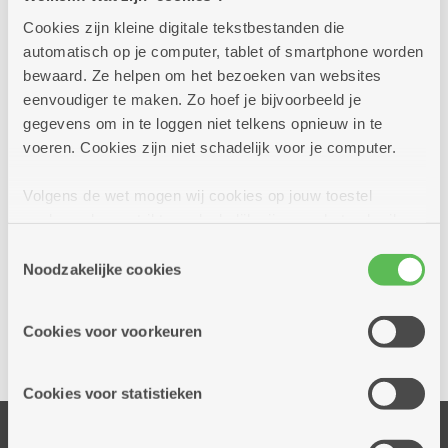
​In Tharros zullen jongens en hun context er altijd toe doen,
Cookies zijn kleine digitale tekstbestanden die
zelfs tijdens moeilijke momenten.
automatisch op je computer, tablet of smartphone worden
bewaard. Ze helpen om het bezoeken van websites
eenvoudiger te maken. Zo hoef je bijvoorbeeld je
gegevens om in te loggen niet telkens opnieuw in te
voeren. Cookies zijn niet schadelijk voor je computer.
Volgens de wet mogen wij cookies op jouw toestel
opslaan als ze strikt noodzakelijk zijn voor het gebruik
van de site, dat kan je niet weigeren. Voor andere soorten
Toestemmingsselectie
cookies hebben we jouw toestemming nodig. Sommige
Noodzakelijke cookies
cookies worden geplaatst door derde partijen die een
dienst aanbieden op onze pagina's. We delen zo
Cookies voor voorkeuren
informatie over jouw (geanonimiseerd) gebruik van onze
site voor social media, advertenties en analyse. Deze
partners kunnen deze gegevens combineren met andere
Cookies voor statistieken
informatie die je aan hen verstrekte.