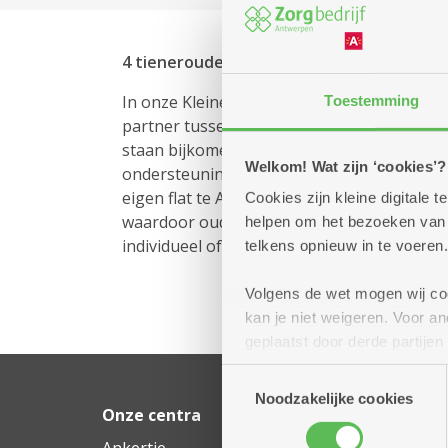
4 tienerouders - Kleine Wooneenheden (
In onze Kleine wooneenheden in functie 
Toestemming
partner tussen de 16 en 25 jaar. Een kind k
staan bijkomend voor de uitdaging om hun l
Welkom! Wat zijn ‘cookies’?
ondersteuning nodig. We bieden begeleiding a
eigen flat te Antwerpen 2018, die beschikt
Cookies zijn kleine digitale
waardoor ouders met meerdere kinderen nie
helpen om het bezoeken van w
individueel of in groep.
telkens opnieuw in te voeren.
Volgens de wet mogen wij cook
kan je niet weigeren. Voor 
geplaatst door derde partije
(geanonimiseerd) gebruik va
Toestemmingsselectie
combineren met andere inform
Noodzakelijke cookies
Onze centra
Ons hulpaan