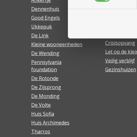
Ankertje
Begeleiding a
Dennenhuis
Dagopvang
Good Engels
Dag- en nacht
Ukkepuk
Begeleiding
zelfstandig 
De Link
Crisisopvang
Kleine wooneenheden
Let op de klei
De Wending
Veilig verblijf
Pennsylvania
foundation
Gezinshuizen
De Rotonde
De Zijsprong
De Monding
De Volte
Huis Sofia
Huis Archimedes
Tharros