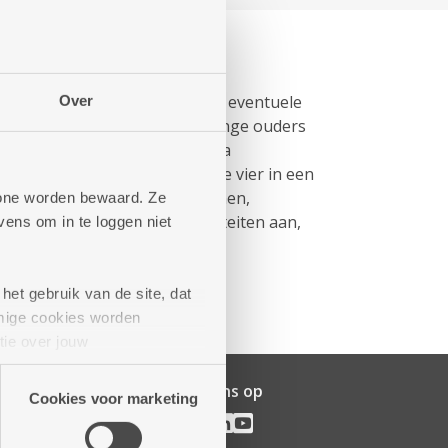
 zwangere ouders met kind en eventuele
Over
t de leeftijd van de ouders. Jonge ouders
erschap. Soms is hierbij extra
n één kind. Zij verblijven alle vier in een
t geschikt voor grotere gezinnen,
phone worden bewaard. Ze
eden we ook begeleide activiteiten aan,
ens om in te loggen niet
het gebruik van de site, dat
mige cookies worden
tie over jouw
artners kunnen deze gegevens
Volg ons op
Cookies voor marketing
ijf
pen