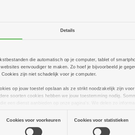
KWE)
van autonoom wonen begeleiden onze medewerkers jonge of
Details
rijgen is voor iedereen een ingrijpende gebeurtenis, ongeach
even als adolescent te combineren met de taken van het oud
an vier jonge ouders die zwanger zijn of reeds ouder zijn va
 over een eigen badkamer en keuken. Het appartement is nie
 tekstbestanden die automatisch op je computer, tablet of smart
t in aanmerking komen. Naast de individuele begeleiding bi
ebsites eenvoudiger te maken. Zo hoef je bijvoorbeeld je gegev
 Cookies zijn niet schadelijk voor je computer.
ies op jouw toestel opslaan als ze strikt noodzakelijk zijn voor 
andere soorten cookies hebben we jouw toestemming nodig. Som
n die een dienst aanbieden op onze pagina's. We delen zo informa
n onze site voor social media, advertenties en analyse. Deze p
atie die je aan hen verstrekte.
Cookies voor voorkeuren
Cookies voor statistieken
bod
Jeugdzorg
Zorgbedr
Antwerpen
Antwer