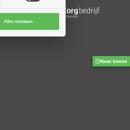
rofiel
eleid
Alles toestaan
Naar boven