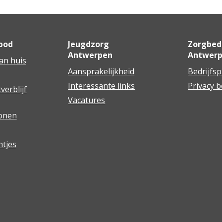
bod
Jeugdzorg
Zorgbedr
Antwerpen
Antwer
an huis
Aansprakelijkheid
Bedrijfsp
Interessante links
Privacy b
verblijf
Vacatures
wonen
ntjes