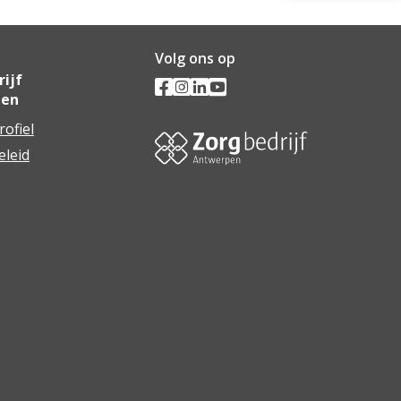
Volg ons op
ijf
pen
rofiel
eleid