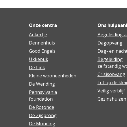
Onze centra
Ons hulpaan
Ankertje
Begeleiding a
Dennenhuis
Dagopvang
Good Engels
Dag- en nacht
Ukkepuk
Begeleiding
zelfstandig 
De Link
Crisisopvang
Kleine wooneenheden
Let op de klei
De Wending
Veilig verblijf
Pennsylvania
foundation
Gezinshuizen
De Rotonde
De Zijsprong
De Monding