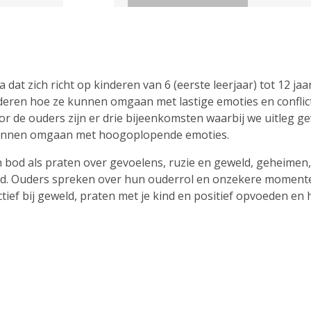
at zich richt op kinderen van 6 (eerste leerjaar) tot 12 jaar
nderen hoe ze kunnen omgaan met lastige emoties en conflict
or de ouders zijn er drie bijeenkomsten waarbij we uitleg g
 kunnen omgaan met hoogoplopende emoties.
od als praten over gevoelens, ruzie en geweld, geheimen, s
d. Ouders spreken over hun ouderrol en onzekere momente
ctief bij geweld, praten met je kind en positief opvoeden e
sche info