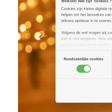
Welkom! Wat zijn ‘cookies’?
Cookies zijn kleine digitale
helpen om het bezoeken van w
telkens opnieuw in te voeren.
Volgens de wet mogen wij cook
kan je niet weigeren. Voor 
Previous
geplaatst door derde partije
(geanonimiseerd) gebruik va
Toestemmingsselectie
combineren met andere inform
Noodzakelijke cookies