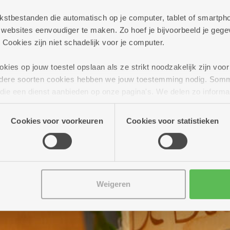
 tekstbestanden die automatisch op je computer, tablet of smart
ebsites eenvoudiger te maken. Zo hoef je bijvoorbeeld je gegev
 Cookies zijn niet schadelijk voor je computer.
ies op jouw toestel opslaan als ze strikt noodzakelijk zijn voor 
andere soorten cookies hebben we jouw toestemming nodig. Som
n die een dienst aanbieden op onze pagina's. We delen zo informa
n onze site voor social media, advertenties en analyse. Deze p
atie die je aan hen verstrekte.
Cookies voor voorkeuren
Cookies voor statistieken
Weigeren