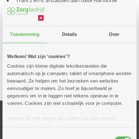
Tram 2 en 6: afstappen aan halte Harmonie
Tram 7 en 15: afstappen aan halte Merode
Met de trein
:
Het treinstation van Berchem is aan het einde van de
Toestemming
Details
Over
straat (op 15 minuten wandelafstand).
Met de auto:
Good Engels
Welkom! Wat zijn ‘cookies’?
Boomgaardstraat 39a 2018 Antwerpen
Cookies zijn kleine digitale tekstbestanden die
automatisch op je computer, tablet of smartphone worden
bewaard. Ze helpen om het bezoeken van websites
eenvoudiger te maken. Zo hoef je bijvoorbeeld je
gegevens om in te loggen niet telkens opnieuw in te
voeren. Cookies zijn niet schadelijk voor je computer.
Volgens de wet mogen wij cookies op jouw toestel
Onze centra
opslaan als ze strikt noodzakelijk zijn voor het gebruik
Ankertje
van de site, dat kan je niet weigeren. Voor andere soorten
Toestemmingsselectie
Dennenhuis