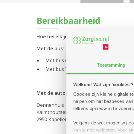
Bereikbaarheid
Hoe bereik je CKG Dennenhuis?
Met de bus:
Met bus 670 (Antwerpen Rooseveltplaat
Toestemming
Met bus 720 (Antwerpen Rooseveltplaat
Welkom! Wat zijn ‘cookies’?
Met de auto:
Cookies zijn kleine digitale
helpen om het bezoeken van w
Dennenhuis
telkens opnieuw in te voeren.
Kalmthoutsesteenweg 33
2950 Kapellen
Volgens de wet mogen wij cook
kan je niet weigeren. Voor 