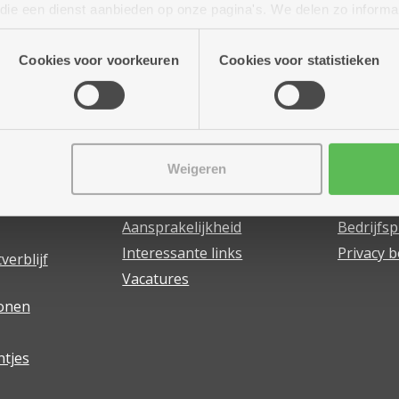
n die een dienst aanbieden op onze pagina's. We delen zo informa
n onze site voor social media, advertenties en analyse. Deze p
atie die je aan hen verstrekte.
Cookies voor voorkeuren
Cookies voor statistieken
Weigeren
bod
Jeugdzorg
Zorgbedr
Antwerpen
Antwer
an huis
Aansprakelijkheid
Bedrijfsp
Interessante links
Privacy b
verblijf
Vacatures
wonen
ntjes