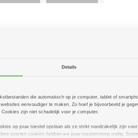
s - Kapellen): afstappen aan halte 'Kalmthoutsesteenweg'
Details
s - Putte): afstappen aan halte 'Kalmthoutsesteenweg'
 tekstbestanden die automatisch op je computer, tablet of smart
ebsites eenvoudiger te maken. Zo hoef je bijvoorbeeld je gegev
 Cookies zijn niet schadelijk voor je computer.
ies op jouw toestel opslaan als ze strikt noodzakelijk zijn voor 
andere soorten cookies hebben we jouw toestemming nodig. Som