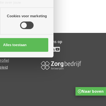
tie over jouw
artners kunnen deze gegevens
Cookies voor marketing
Volg ons op
Alles toestaan
ijf
pen
rofiel
eleid
Naar boven