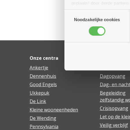
geplaatst door derde partije
(geanonimiseerd) gebruik va
Toestemmingsselectie
combineren met andere inform
Noodzakelijke cookies
Onze centra
Ons hulpaan
Ankertje
Begeleiding a
Dennenhuis
Dagopvang
Good Engels
Dag- en nacht
Ukkepuk
Begeleiding
zelfstandig 
De Link
Crisisopvang
Kleine wooneenheden
Let op de klei
De Wending
Veilig verblijf
Pennsylvania