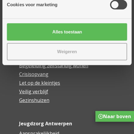
Cookies voor marketing
Tharros
Ons hulpaanbod
Alles toestaan
Begeleiding aan huis
Dagopvang
Weigeren
Dag- en nachtverblijf
Begeleiding zelfstandig wonen
Crisisopvang
Let op de kleintjes
Veilig verblijf
Gezinshuizen
Naar boven
Jeugdzorg Antwerpen
Aansprakelijkheid