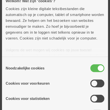
Welkom! Wat zijn ‘cookies’?
Onze centra
Cookies zijn kleine digitale tekstbestanden die
automatisch op je computer, tablet of smartphone worden
Ankertje
bewaard. Ze helpen om het bezoeken van websites
Dennenhuis
eenvoudiger te maken. Zo hoef je bijvoorbeeld je
Good Engels
gegevens om in te loggen niet telkens opnieuw in te
Ukkepuk
voeren. Cookies zijn niet schadelijk voor je computer.
De Link
Volgens de wet mogen wij cookies op jouw toestel
Kleine wooneenheden
opslaan als ze strikt noodzakelijk zijn voor het gebruik
De Wending
van de site, dat kan je niet weigeren. Voor andere soorten
Toestemmingsselectie
Pennsylvania foundation
cookies hebben we jouw toestemming nodig. Sommige
Noodzakelijke cookies
De Rotonde
cookies worden geplaatst door derde partijen die een
De Zijsprong
dienst aanbieden op onze pagina's. We delen zo
Cookies voor voorkeuren
informatie over jouw (geanonimiseerd) gebruik van onze
De Monding
site voor social media, advertenties en analyse. Deze
De Volte
partners kunnen deze gegevens combineren met andere
Cookies voor statistieken
Huis Sofia
informatie die je aan hen verstrekte.
Huis Archimedes