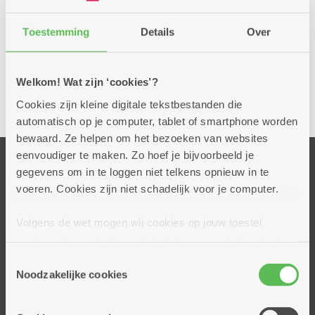
Crisisopvang:
De jongere (tussen 12 en 18 jaar) verblijft maximaal 14
Toestemming
Details
Over
dagen in de leefgroep. De aanmelding gebeurt via het
Crisisteam -18.
Welkom! Wat zijn ‘cookies’?
Cookies zijn kleine digitale tekstbestanden die
automatisch op je computer, tablet of smartphone worden
bewaard. Ze helpen om het bezoeken van websites
eenvoudiger te maken. Zo hoef je bijvoorbeeld je
gegevens om in te loggen niet telkens opnieuw in te
Onze centra
voeren. Cookies zijn niet schadelijk voor je computer.
Ankertje
Dennenhuis
Volgens de wet mogen wij cookies op jouw toestel
opslaan als ze strikt noodzakelijk zijn voor het gebruik
Good Engels
van de site, dat kan je niet weigeren. Voor andere soorten
Toestemmingsselectie
Ukkepuk
cookies hebben we jouw toestemming nodig. Sommige
Noodzakelijke cookies
De Link
cookies worden geplaatst door derde partijen die een
Kleine wooneenheden
dienst aanbieden op onze pagina's. We delen zo