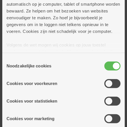
Dennenhuis
automatisch op je computer, tablet of smartphone worden
Good Engels
bewaard. Ze helpen om het bezoeken van websites
Ukkepuk
eenvoudiger te maken. Zo hoef je bijvoorbeeld je
gegevens om in te loggen niet telkens opnieuw in te
De Link
voeren. Cookies zijn niet schadelijk voor je computer.
Kleine wooneenheden
De Wending
Volgens de wet mogen wij cookies op jouw toestel
Pennsylvania foundation
opslaan als ze strikt noodzakelijk zijn voor het gebruik
De Rotonde
van de site, dat kan je niet weigeren. Voor andere soorten
Toestemmingsselectie
cookies hebben we jouw toestemming nodig. Sommige
De Zijsprong
Noodzakelijke cookies
cookies worden geplaatst door derde partijen die een
De Monding
dienst aanbieden op onze pagina's. We delen zo
De Volte
Cookies voor voorkeuren
informatie over jouw (geanonimiseerd) gebruik van onze
Huis Sofia
site voor social media, advertenties en analyse. Deze
Huis Archimedes
partners kunnen deze gegevens combineren met andere
Cookies voor statistieken
informatie die je aan hen verstrekte.
Tharros
Cookies voor marketing