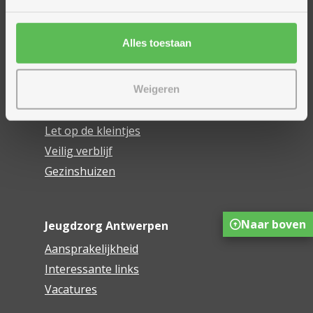
Ons hulpaanbod
Begeleiding aan huis
Alles toestaan
Dagopvang
Dag- en nachtverblijf
Begeleiding zelfstandig wonen
Weigeren
Crisisopvang
Let op de kleintjes
Veilig verblijf
Gezinshuizen
Naar boven
Jeugdzorg Antwerpen
Aansprakelijkheid
Interessante links
Vacatures