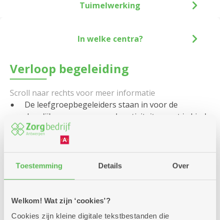
Tuimelwerking
In welke centra?
Verloop begeleiding
De leefgroepbegeleiders staan in voor de
dagelijkse zorg voor en de activiteiten met je kind.
Eén van hen is bovendien je gezinsbegeleider en
bekijkt samen met jou wat er kan veranderen. Je
gezinsbegeleider zoekt mee naar oplossingen om
je situatie te verbeteren. Samen maak je een plan
Toestemming
Details
Over
van aanpak dat je gezinsbegeleider regelmatig
met jou herbekijkt.
Welkom! Wat zijn ‘cookies’?
De teamcoach leidt het team. De teamcoach is
verantwoordelijk voor de dagelijkse gang van
Cookies zijn kleine digitale tekstbestanden die