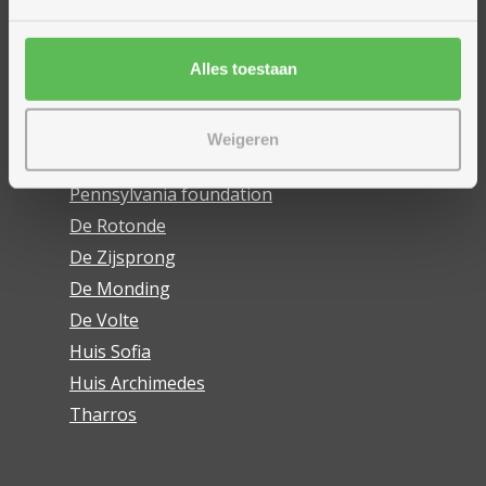
Dennenhuis
Good Engels
Ukkepuk
Alles toestaan
De Link
Kleine wooneenheden
Weigeren
De Wending
Pennsylvania foundation
De Rotonde
De Zijsprong
De Monding
De Volte
Huis Sofia
Huis Archimedes
Tharros