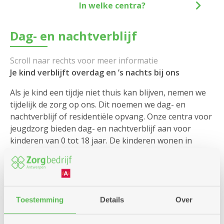
In welke centra?
Dag- en nachtverblijf
Je kind verblijft overdag en ’s nachts bij ons
Als je kind een tijdje niet thuis kan blijven, nemen we
tijdelijk de zorg op ons. Dit noemen we dag- en
nachtverblijf of residentiële opvang. Onze centra voor
jeugdzorg bieden dag- en nachtverblijf aan voor
kinderen van 0 tot 18 jaar. De kinderen wonen in
leefgroepen, samen met een klein aantal andere
kinderen. Sommige kinderen of jongeren verblijven bij
ons op vraag van het Ondersteuningscentrum
Jeugdzorg (OCJ) / Vertrouwenscentrum
Kindermishandeling (VK) of de Jeugdrechtbank.
Toestemming
Details
Over
Jij bent onmisbaar