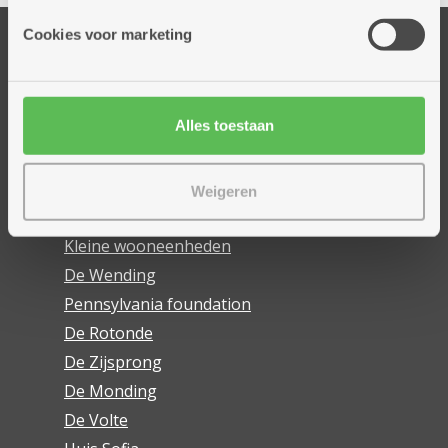
Cookies voor marketing
Onze centra
Ankertje
Alles toestaan
Dennenhuis
Good Engels
Ukkepuk
Weigeren
De Link
Kleine wooneenheden
De Wending
Pennsylvania foundation
De Rotonde
De Zijsprong
De Monding
De Volte