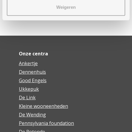
mogelijk welke organisatie de begeleiding kan
Weigeren
opstarten.
Onze centra
Ankertje
Dennenhuis
Good Engels
Ukkepuk
De Link
Kleine wooneenheden
De Wending
Pennsylvania foundation
De Rotonde