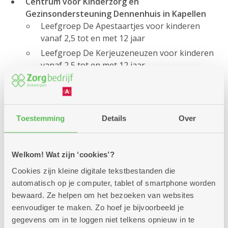
Centrum voor Kinderzorg en
Gezinsondersteuning Dennenhuis in Kapellen
Leefgroep De Apestaartjes voor kinderen
vanaf 2,5 tot en met 12 jaar
Leefgroep De Kerjeuzeneuzen voor kinderen
vanaf 2,5 tot en met 12 jaar
Leefgroep De Molletjes voor kinderen vanaf 0
tot en met 2,5 jaar
Centrum voor Kinderzorg en
Gezinsondersteuning De Link in Antwerpen-
Toestemming
Details
Over
Linkeroever
Leefgroep De Wasbeertjes voor kinderen
Welkom! Wat zijn ‘cookies’?
vanaf 0 tot en met 8 jaar
Leefgroep De Kiekeboes voor kinderen vanaf
Cookies zijn kleine digitale tekstbestanden die
2,5 tot en met 12 jaar
automatisch op je computer, tablet of smartphone worden
bewaard. Ze helpen om het bezoeken van websites
Centrum voor Bijzondere Jeugdzorg De Wending
eenvoudiger te maken. Zo hoef je bijvoorbeeld je
in Antwerpen
gegevens om in te loggen niet telkens opnieuw in te
Leefgroep voor jongeren van 12 jaar tot 18