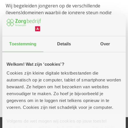
Wij begeleiden jongeren op de verschillende
(levens)domeinen waarbij de jongere steun nodig
heeft: budgetbeheer, administratie, sociaal-
emotioneel welzijn, dagbesteding, winkelen, koken,
contacten met netwerk uitbouwen en onderhouden,…
Toestemming
Details
Over
Zelf verantwoordelijkheid nemen
Wij zorgen voor ondersteuning op heel wat vlakken,
maar we proberen jongeren in de mate van het
Welkom! Wat zijn ‘cookies’?
mogelijke altijd zelf verantwoordelijkheid te laten
Cookies zijn kleine digitale tekstbestanden die
opnemen en stimuleren hen om zelf beslissingen te
automatisch op je computer, tablet of smartphone worden
nemen en oplossingen te zoeken.
bewaard. Ze helpen om het bezoeken van websites
eenvoudiger te maken. Zo hoef je bijvoorbeeld je
gegevens om in te loggen niet telkens opnieuw in te
voeren. Cookies zijn niet schadelijk voor je computer.
Volgens de wet mogen wij cookies op jouw toestel
opslaan als ze strikt noodzakelijk zijn voor het gebruik