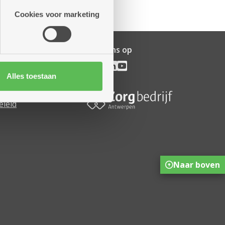
Cookies voor marketing
Volg ons op
ijf
pen
Alles toestaan
rofiel
eleid
Naar boven