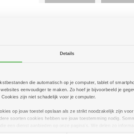
tot 6 jaar)
Details
 tekstbestanden die automatisch op je computer, tablet of smart
omen samen met je kind, je kind bij ons te verzorgen en dee
ebsites eenvoudiger te maken. Zo hoef je bijvoorbeeld je gegev
r dagopvang.
 Cookies zijn niet schadelijk voor je computer.
ies op jouw toestel opslaan als ze strikt noodzakelijk zijn voor 
andere soorten cookies hebben we jouw toestemming nodig. Som
n die een dienst aanbieden op onze pagina's. We delen zo informa
n onze site voor social media, advertenties en analyse. Deze p