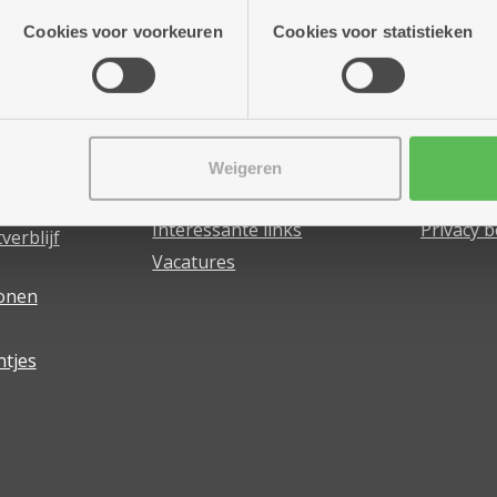
atie die je aan hen verstrekte.
Cookies voor voorkeuren
Cookies voor statistieken
bod
Jeugdzorg
Zorgbedr
Antwerpen
Antwer
Weigeren
an huis
Aansprakelijkheid
Bedrijfsp
Interessante links
Privacy b
verblijf
Vacatures
wonen
ntjes