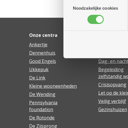
Toestemmingsselectie
combineren met andere inform
Noodzakelijke cookies
Onze centra
Ons hulpaan
Ankertje
Begeleiding a
Dennenhuis
Dagopvang
Good Engels
Dag- en nacht
Ukkepuk
Begeleiding
zelfstandig 
De Link
Crisisopvang
Kleine wooneenheden
Let op de klei
De Wending
Veilig verblijf
Pennsylvania
foundation
Gezinshuizen
De Rotonde
De Zijsprong