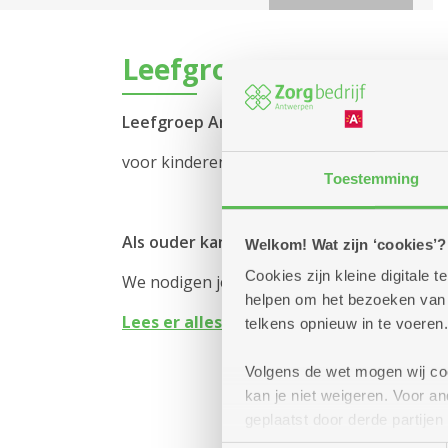
Leefgroepen
Leefgroep Ankertje
voor kinderen van 0 tot 3 jaar (uitzonderlijk 
Toestemming
Als ouder kan je meekomen met je kind
Welkom! Wat zijn ‘cookies’?
Cookies zijn kleine digitale
We nodigen je uit om naar de leefgroep te k
helpen om het bezoeken van w
Lees er alles over bij de informatie ove
telkens opnieuw in te voeren.
Volgens de wet mogen wij cook
kan je niet weigeren. Voor 
geplaatst door derde partije
(geanonimiseerd) gebruik va