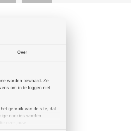
Over
phone worden bewaard. Ze
l te nemen aan de activiteiten.
ens om in te loggen niet
het gebruik van de site, dat
mige cookies worden
tie over jouw
artners kunnen deze gegevens