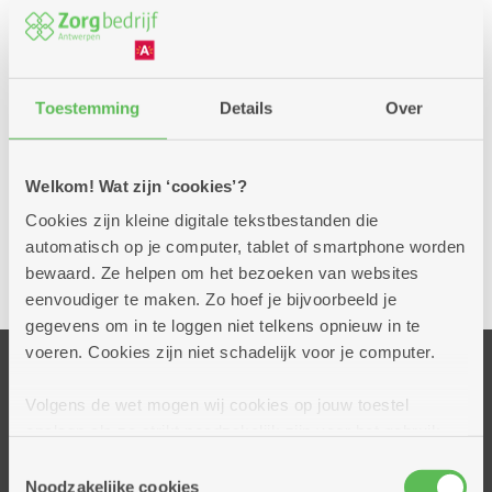
Met bus 23 of 500: afstappen aan
Brederodestraat of Amerikalei
Met de auto:
Toestemming
Details
Over
Ankertje
Balansstraat 23
Welkom! Wat zijn ‘cookies’?
2018 Antwerpen
Cookies zijn kleine digitale tekstbestanden die
automatisch op je computer, tablet of smartphone worden
bewaard. Ze helpen om het bezoeken van websites
eenvoudiger te maken. Zo hoef je bijvoorbeeld je
gegevens om in te loggen niet telkens opnieuw in te
voeren. Cookies zijn niet schadelijk voor je computer.
Onze centra
Volgens de wet mogen wij cookies op jouw toestel
Ankertje
opslaan als ze strikt noodzakelijk zijn voor het gebruik
van de site, dat kan je niet weigeren. Voor andere soorten
Dennenhuis
Toestemmingsselectie
cookies hebben we jouw toestemming nodig. Sommige
Noodzakelijke cookies